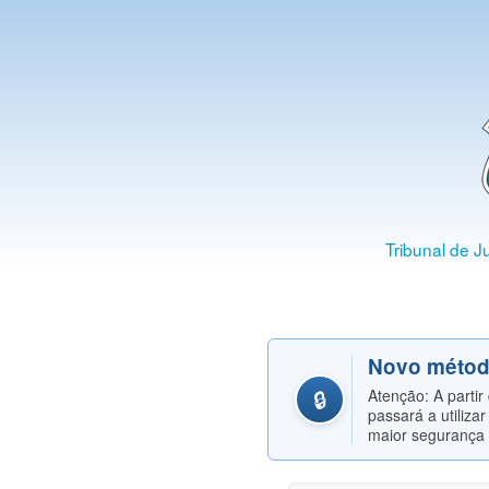
Tribunal de J
Novo métod
🔒
Atenção: A parti
passará a utiliza
maior segurança 